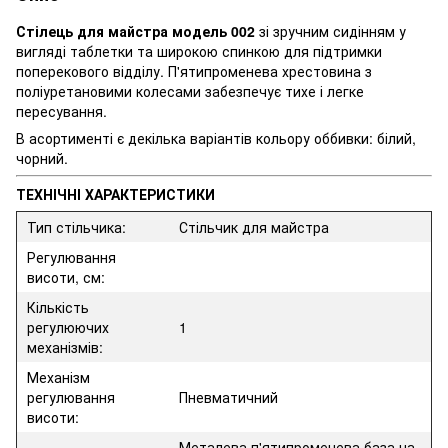
Стілець для майстра модель 002
зі зручним сидінням у
вигляді таблетки та широкою спинкою для підтримки
поперекового відділу. П'ятипроменева хрестовина з
поліуретановими колесами забезпечує тихе і легке
пересування.
В асортименті є декілька варіантів кольору оббивки: білий,
чорний.
ТЕХНІЧНІ ХАРАКТЕРИСТИКИ
Тип стільчика:
Стільчик для майстра
Регулювання
висоти, см:
Кількість
регулюючих
1
механізмів:
Механізм
регулювання
Пневматичний
висоти:
Металева п'ятипроменева база на