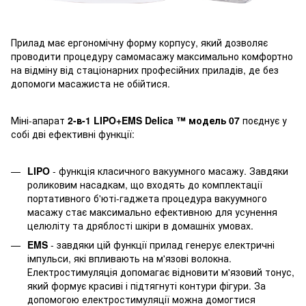
Прилад має ергономічну форму корпусу, який дозволяє
проводити процедуру самомасажу максимально комфортно
на відміну від стаціонарних професійних приладів, де без
допомоги масажиста не обійтися.
Міні-апарат
2-в-1 LIPO+EMS Delica ™ модель 07
поєднує у
собі дві ефективні функції:
LIPO
- функція класичного вакуумного масажу. Завдяки
роликовим насадкам, що входять до комплектації
портативного б'юті-гаджета процедура вакуумного
масажу стає максимально ефективною для усунення
целюліту та дряблості шкіри в домашніх умовах.
EMS
- завдяки цій функції прилад генерує електричні
імпульси, які впливають на м'язові волокна.
Електростимуляція допомагає відновити м'язовий тонус,
який формує красиві і підтягнуті контури фігури. За
допомогою електростимуляції можна домогтися