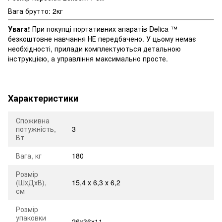
Вага брутто: 2кг
Увага!
При покупці портативних апаратів Delica ™
безкоштовне навчання НЕ передбачено. У цьому немає
необхідності, прилади комплектуються детальною
інструкцією, а управління максимально просте.
Характеристики
Споживна
потужність,
3
Вт
Вага, кг
180
Розмір
(ШхДхВ),
15,4 х 6,3 х 6,2
см
Розмір
упаковки
26х36х11