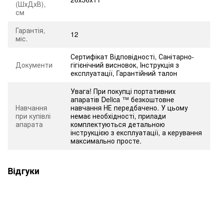
(ШхДхВ),
см
Гарантія,
12
міс.
Сертифікат Відповідності, Санітарно-
Документи
гігієнічний висновок, Інструкція з
експлуатації, Гарантійний талон
Увага! При покупці портативних
апаратів Delica ™ безкоштовне
Навчання
навчання НЕ передбачено. У цьому
при купівлі
немає необхідності, прилади
апарата
комплектуються детальною
інструкцією з експлуатації, а керування
максимально просте.
Відгуки