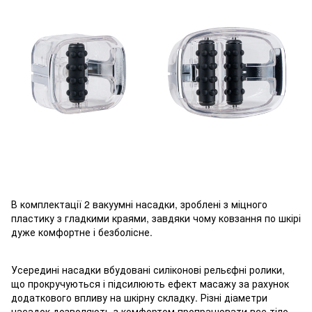
В комплектації 2 вакуумні насадки, зроблені з міцного
пластику з гладкими краями, завдяки чому ковзання по шкірі
дуже комфортне і безболісне.
Усередині насадки вбудовані силіконові рельєфні ролики,
що прокручуються і підсилюють ефект масажу за рахунок
додаткового впливу на шкірну складку. Різні діаметри
насадок дозволяють з комфортом пропрацювати все тіло.