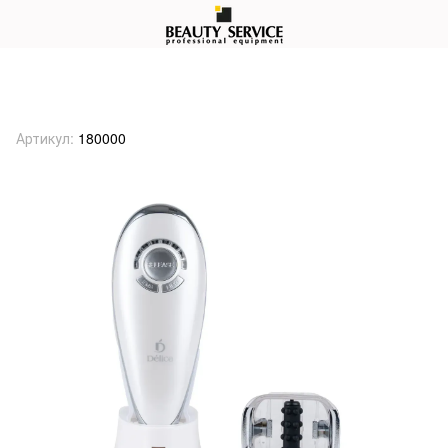
Вакуумно-роликовий масажер 2-в-1
LIPO+EMS Dèlica™ мод.07
Артикул:
180000