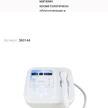
Аппарат 3-в-1 Термо+Крио-лифтинг
+ Электропорация мод. 333А
(помпа М)
Артикул:
360144