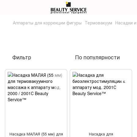
Аппараты для коррекции фигуры
Термовакуум
Насадки и
Насадки и комплектующие для
термовакуумных аппаратов
Фильтр
По популярности
Насадка МАЛАЯ (55 мм) для
Насадка для