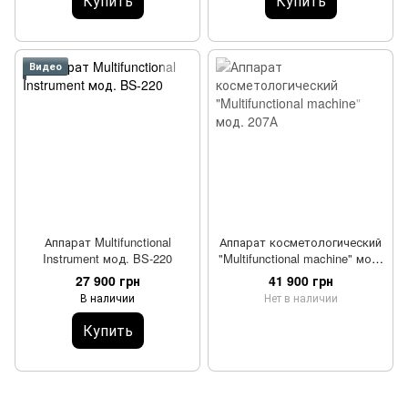
Купить
Купить
Видео
Аппарат Multifunctional
Аппарат косметологический
Instrument мод. BS-220
"Multifunctional machine" мод.
207А
27 900 грн
41 900 грн
В наличии
Нет в наличии
Купить