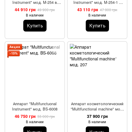
Instrument" мод. M-254 в
Instrument" мод. M-254-1 в
комплекте с сыворотками
комплекте с сыворотками
44 910 грн
43 110 грн
49 900 грн
47 900 грн
В наличии
В наличии
Купить
Купить
Акция
−15%
Аппарат "Multifunctuonal
Аппарат косметологический
Instrument" мод. BS-6008
"Multifunctional machine" мод.
207
46 750 грн
37 900 грн
55 000 грн
В наличии
В наличии