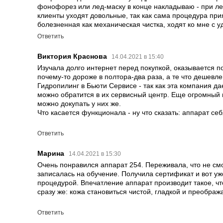
фонофорез или лед-маску в конце накладываю - при ле
позволяет равномерно распылять косметическое средство.
клиенты уходят довольные, так как сама процедура при
болезненная как механическая чистка, ходят ко мне с у
►
LED-МАСКА
- это технология, которая основана на излучени
способности нашей кожи поглощать эту энергию. Каждый спектр
Ответить
своему, вызывая в ней различные реакции. LED-свет ускоряет
Виктория Краснова
14.04.2021 в 15:40
коллагена, выравнивает тон кожи и борется с бактериями. При
Изучала долго интернет перед покупкой, оказывается п
— лучи света не нагревают кожу и не вызывают фотостарения,
почему-то дороже в полтора-два раза, а те что дешевл
Гидропилинг в Бьюти Сервисе - так как эта компания да
СМОТРИТЕ
детальный обзор аппарата на нашем YouTube-кан
можно обратится в их сервисный центр. Еще огромный п
можно докупать у них же.
Что касается функционала - ну что сказать: аппарат се
Ответить
Марина
14.04.2021 в 15:30
Очень понравился аппарат 254. Переживала, что не смо
записалась на обучение. Получила сертификат и вот у
процедурой. Впечатление аппарат производит такое, ч
сразу же: кожа становиться чистой, гладкой и преображ
Ответить