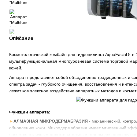
Описание
Косметологический комбайн для гидропилинга AquaFacial 8-в-
мультифункциональная многоуровневая система торговой марк
кожей.
Аппарат представляет собой объединение традиционных и со
спектра задач - глубокого очищения, восстановления и интенс
лежит комплексное воздействие аппаратных методов и космети
Функции аппарата:
►
АЛМАЗНАЯ МИКРОДЕРМАБРАЗИЯ
- механический, контро
обновлению кожи. Микродермабразия имеет мгновенный эффек
является отличным подготовительным этапом для последующ