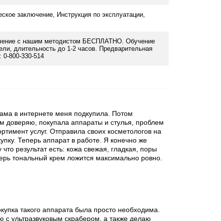
ой эффективностью. Предусмотрено два типа
еское заключение, Инструкция по эксплуатации,
льсные (для микромассажа/фонофореза).
го проведение препаратов вглубь кожи. Благодаря
бучение с нашим методистом БЕСПЛАТНО. Обучение
на клеточном уровне, в результате чего клетки
ели, длительность до 1-2 часов. Предварительная
 0-800-330-514
кции рубцов. А также это один из самых
в лечении целлюлита.
 током высокой частоты радиоволнового диапазона.
плотнению коллагеновых и эластиновых волокон,
лама в интернете меня подкупила. Потом
гивается кожа лица, улучшается контур лица,
им доверяю, покупала аппараты и стулья, проблем
ортимент услуг. Отправила своих косметологов на
пку. Теперь аппарат в работе. Я конечно же
верхние слои кожи с целью снятия покраснений,
что результат есть: кожа свежая, гладкая, поры
метических процедур а также улучшения
перь тональный крем ложится максимально ровно.
й этап после травмирующих, абразивных процедур
асное холодовое воздействие на кожу в
окупка такого аппарата была просто необходима.
 с ультразвуковым скрабером, а также делаю
 препаратов. Использование данной функции