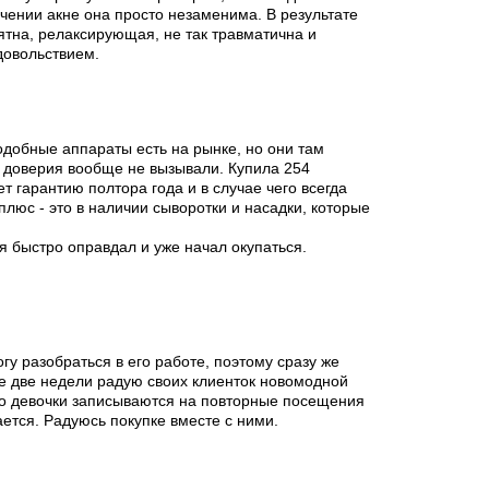
чении акне она просто незаменима. В результате
ятна, релаксирующая, не так травматична и
довольствием.
и световой энергии разных спектров и на
 светового излучения влияет на клетки кожи по-
 восстановительные процессы и выработку
 этом кожа не испытывает стрессового воздействия
одобные аппараты есть на рынке, но они там
 как это делает ультрафиолет.
е доверия вообще не вызывали. Купила 254
ет гарантию полтора года и в случае чего всегда
але:
люс - это в наличии сыворотки и насадки, которые
бя быстро оправдал и уже начал окупаться.
гу разобраться в его работе, поэтому сразу же
же две недели радую своих клиенток новомодной
то девочки записываются на повторные посещения
ается. Радуюсь покупке вместе с ними.