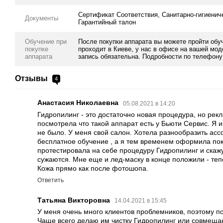
Это современный механический метод очищения кожи с высок
Сертификат Соответствия, Санитарно-гигиенич
Документы
ультразвуковых колебаний: постоянные (для пилинга) и импу
Гарантийный талон
►
УЛЬТРАЗВУКОВОЙ ФОНОФОРЕЗ
- процедура неинвазивно
Обучение при
После покупки аппарата вы можете пройти о
ультразвуковым колебанием достигается эффект микромассажа 
покупке
проходит в Киеве, у нас в офисе на вашей мод
аппарата
запись обязательна. Подробности по телефону:
активизируют свою работу, восстанавливаются.
Фонофорез - известен своей эффективностью в процессе корре
Отзывы
4
действенных способов по устранению второго подбородка, и 
►
RF-ЛИФТИНГ
- воздействие на кожу и подкожные структуры
Анастасия Николаевна
05.08.2021 в 14:20
о
При этом ткани нагреваются до +40 / +42
С, что приводит к у
Гидропилинг - это достаточно новая процедура, но рек
запускает процесс регенерации. В результате мгновенно подтя
посмотрела что такой аппарат есть у Бьюти Сервис. Я 
не было. У меня свой салон. Хотела разнообразить асс
укрепляется тонус кожи, разглаживаются морщины.
бесплатное обучение , а я тем временем оформила поку
►
КРИОТЕРАПИЯ
- это локальное холодовое воздействие на 
протестировала на себе процедуру Гидропилинг и скажу 
снижения воспалительных процессов, закрытие пор после кос
сужаются. Мне еще и лед-маску в конце положили - те
Кожа прямо как после фотошопа.
кровообращения. Криотерапия используется как завершающи
и проявляет успокаивающий и болеутоляющий эффект.
Ответить
Насадка небольшого диаметра рабочей части обеспечит прекр
Татьяна Викторовна
14.04.2021 в 15:45
о
температурном диапазоне до 0 /+5
С.
У меня очень много клиентов проблемников, поэтому п
Чаще всего делаю им чистку Гидропилинг или совмещаю
►
АКВАСПРЕЙ
- мелкодисперсное распыление косметических