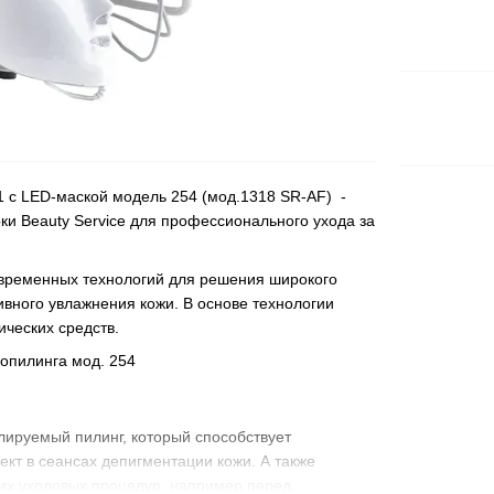
1 с LED-маской модель 254 (мод.1318 SR-AF) -
и Beauty Service для профессионального ухода за
временных технологий для решения широкого
ивного увлажнения кожи. В основе технологии
ческих средств.
лируемый пилинг, который способствует
т в сеансах депигментации кожи. А также
их уходовых процедур, например перед