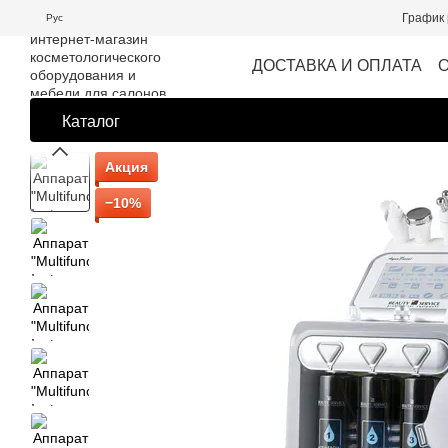
Перейти к основному контенту
График 
Рус
ДОСТАВКА И ОПЛАТА
Каталог
Акция
−10%