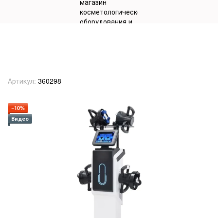
Аппарат косметологический
"Massage Roller Expert" мод.
LS0958Z
Артикул:
360298
−10%
Видео