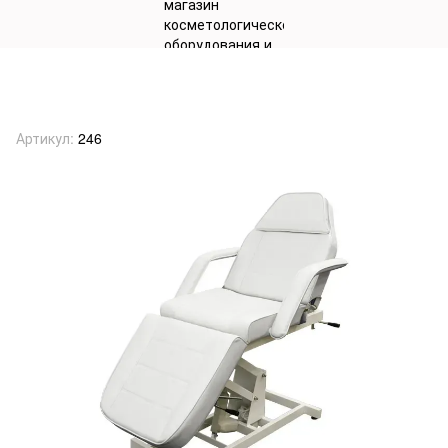
Кресло для коcметологических
процедур, мод. СН-246
Артикул:
246