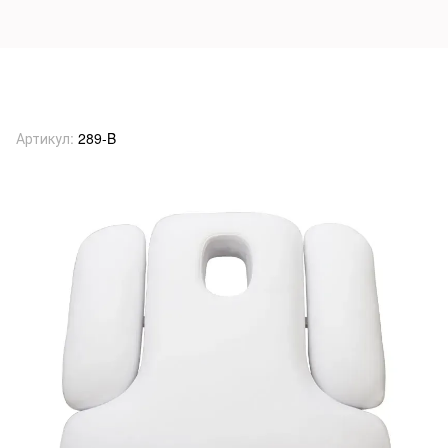
Кресло для коcметологических
процедур, мод. СН 289В
Артикул:
289-B