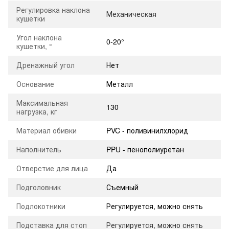
Регулировка наклона
Механическая
кушетки
Угол наклона
0-20°
кушетки, °
Дренажный угол
Нет
Основание
Металл
Максимальная
130
нагрузка, кг
Материал обивки
PVC - поливинилхлорид
Наполнитель
PPU - пенополиуретан
Отверстие для лица
Да
Подголовник
Съемный
Подлокотники
Регулируется, можно снять
Подставка для стоп
Регулируется, можно снять