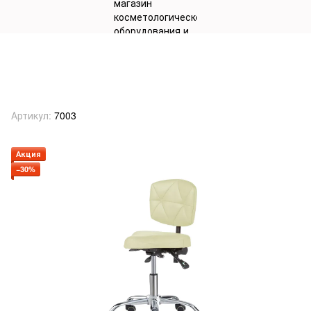
Стул для мастера модель 7003 с
сиденьем в форме велосипедного
седла и спинкой
Артикул:
7003
Акция
−30%