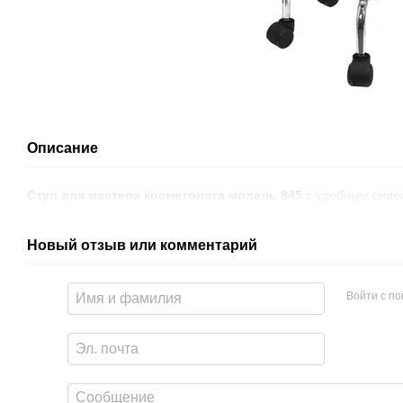
Описание
Стул для мастера косметолога модель 845
с удобным сиде
Новый отзыв или комментарий
Войти с п