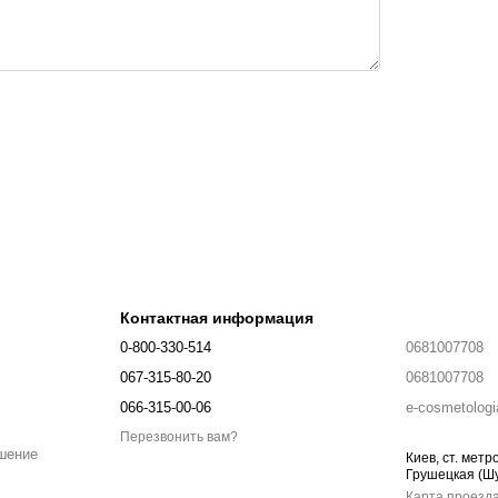
Контактная информация
0-800-330-514
0681007708
067-315-80-20
0681007708
066-315-00-06
e-cosmetolog
Перезвонить вам?
шение
Киев, ст. метр
Грушецкая (Шу
Карта проезд