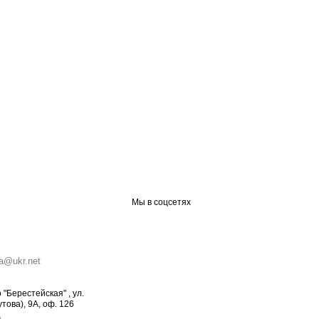
Мы в соцсетях
ia@ukr.net
о "Берестейская" , ул.
това), 9А, оф. 126
а