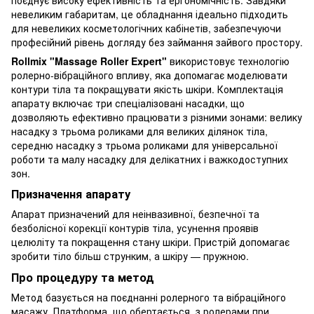
невеликим габаритам, це обладнання ідеально підходить
для невеликих косметологічних кабінетів, забезпечуючи
професійний рівень догляду без займання зайвого простору.
Rollmix "Massage Roller Expert"
використовує технологію
ролерно-вібраційного впливу, яка допомагає моделювати
контури тіла та покращувати якість шкіри. Комплектація
апарату включає три спеціалізовані насадки, що
дозволяють ефективно працювати з різними зонами: велику
насадку з трьома роликами для великих ділянок тіла,
середню насадку з трьома роликами для універсальної
роботи та малу насадку для делікатних і важкодоступних
зон.
Призначення апарату
Апарат призначений для неінвазивної, безпечної та
безболісної корекції контурів тіла, усунення проявів
целюліту та покращення стану шкіри. Пристрій допомагає
зробити тіло більш струнким, а шкіру — пружною.
Про процедуру та метод
Метод базується на поєднанні ролерного та вібраційного
масажу. Платформа, що обертається, з ролерами при