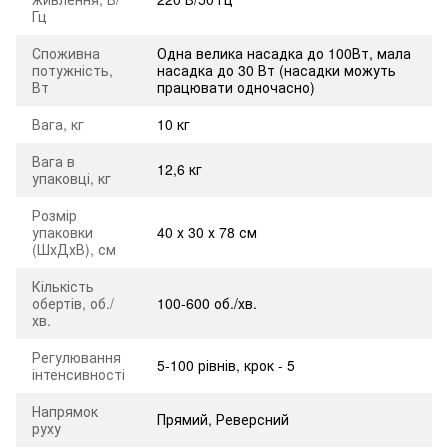
Гц
Споживна
Одна велика насадка до 100Вт, мала
потужність,
насадка до 30 Вт (насадки можуть
Вт
працювати одночасно)
Вага, кг
10 кг
Вага в
12,6 кг
упаковці, кг
Розмір
упаковки
40 х 30 х 78 см
(ШхДхВ), см
Кількість
обертів, об./
100-600 об./хв.
хв.
Регулювання
5-100 рівнів, крок - 5
інтенсивності
Напрямок
Прямий, Реверсний
руху