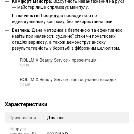
Комфорт майстра:
Відсутність навантаження на руки
— майстер лише спрямовує маніпулу.
Гігієнічність:
Процедура проводиться по
індивідуальному костюму, без використання олій.
Безпека:
Дана методика є безпечною та ефективною
навіть при наявності судинної сітки чи початкових
стадіях варикозу, а також демонструє високу
результативність у боротьбі з фіброзним целюлітом.
ROLLMIX Beauty Service - презентація
193 КБ
JPG
ROLLMIX Beauty Service -застосування насадок
0.5 МБ
JPG
Характеристики
Призначення
Для тіла
Напруга
живлення, В/
220 В/50 Гц