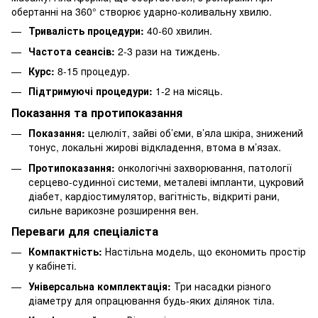
обертанні на 360° створює ударно-коливальну хвилю.
Тривалість процедури:
40-60 хвилин.
Частота сеансів:
2-3 рази на тиждень.
Курс:
8-15 процедур.
Підтримуючі процедури:
1-2 на місяць.
Показання та протипоказання
Показання:
целюліт, зайві об’єми, в’яла шкіра, знижений
тонус, локальні жирові відкладення, втома в м’язах.
Протипоказання:
онкологічні захворювання, патології
серцево-судинної системи, металеві імпланти, цукровий
діабет, кардіостимулятор, вагітність, відкриті рани,
сильне варикозне розширення вен.
Переваги для спеціаліста
Компактність:
Настільна модель, що економить простір
у кабінеті.
Універсальна комплектація:
Три насадки різного
діаметру для опрацювання будь-яких ділянок тіла.