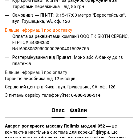
тарифами перевізника - від 85 грн
Самовивіз — ПН-ПТ: 9:15-17:00 метро "Берестейська",
вул. Грушецька, 9А, оф. 126
Більше інформації про доставку
Оплата за реквізитами компанії ООО ТК БЮТИ СЕРВИС,
ЕГРПОУ 44386350
№UA903052990000026004015026755
Розтермінування від Приват, Моно або А-банку до 10
платежів
Більше інформації про оплату
Гарантія виробника від 12 місяців.
Сервісний центр в Києві, вул. Грушецька, 9А, оф. 126
З питань сервісу телефонуйте:
0-800-330-514
Опис
Файли
Апарат ролерного масажу Rollmix моделі 952
— це
компактна настільна система для корекції фігури, що
поєднує високу ефективність та ергономічність. Завдяки