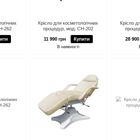
логічних
Крісло для коcметологічних
Крісло д
Н-262
процедур, мод. СН-202
процед
ити
11 990 грн
Купити
28 900
В наявності