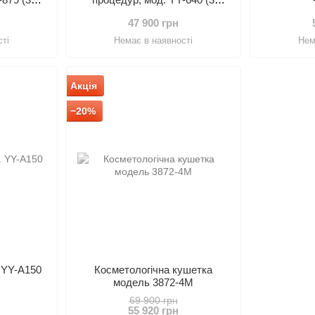
двигуна)
47 900 грн
ті
Немає в наявності
Нем
Акція
−20%
 YY-А150
Косметологічна кушетка
модель 3872-4М
69 900 грн
55 920 грн