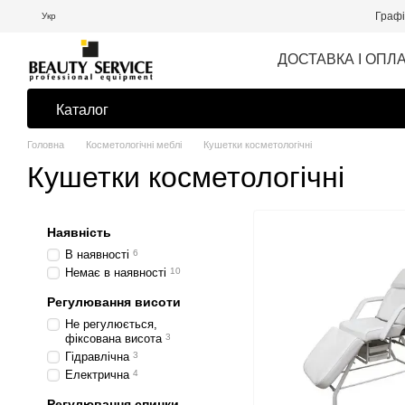
Перейти до основного контенту
Графі
Укр
ДОСТАВКА І ОПЛ
Каталог
Головна
Косметологічні меблі
Кушетки косметологічні
Кушетки косметологічні
Наявність
В наявності
6
Немає в наявності
10
Регулювання висоти
Не регулюється,
фіксована висота
3
Гідравлічна
3
Електрична
4
Регулювання спинки