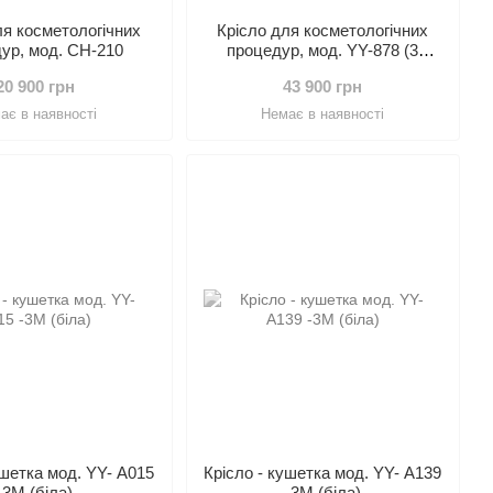
ля коcметологічних
Крісло для коcметологічних
ур, мод. СН-210
процедур, мод. YY-878 (3
двигуна)
20 900 грн
43 900 грн
ає в наявності
Немає в наявності
ушетка мод. YY- А015
Крісло - кушетка мод. YY- А139
-3М (біла)
-3М (біла)