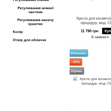
Регулювання ножної
частини
Крісло для коcмето
Регулювання нахилу
процедур, мод. С
кушетки
11 790 грн
Куп
Колір
В наявності
Отвір для обличчя
Новинка
−35%
Уцінка