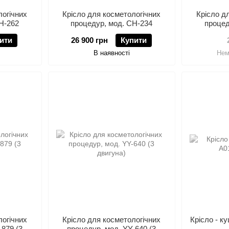
логічних
Крісло для коcметологічних
Крісло д
Н-262
процедур, мод. СН-234
процед
ити
26 900 грн
Купити
В наявності
Нем
логічних
Крісло для коcметологічних
Крісло - к
-879 (3
процедур, мод. YY-640 (3