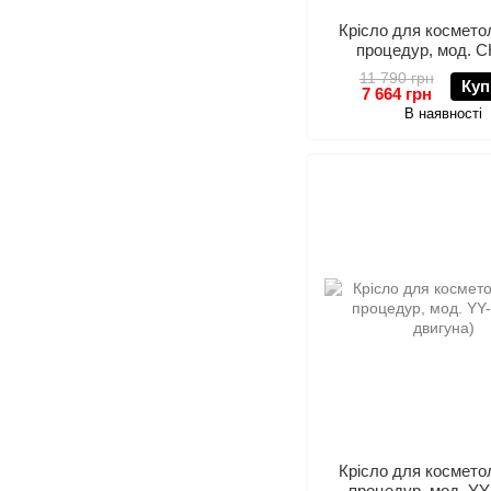
Крісло для коcмето
процедур, мод. С
11 790 грн
Куп
7 664 грн
В наявності
Крісло для коcмето
процедур, мод. YY