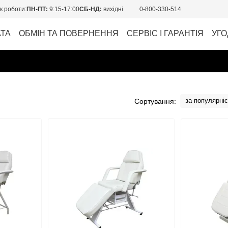
к роботи:
ПН-ПТ:
9:15-17:00
СБ-НД:
вихідні
0-800-330-514
АТА
ОБМІН ТА ПОВЕРНЕННЯ
СЕРВІС І ГАРАНТІЯ
УГО
за популярні
Сортування: