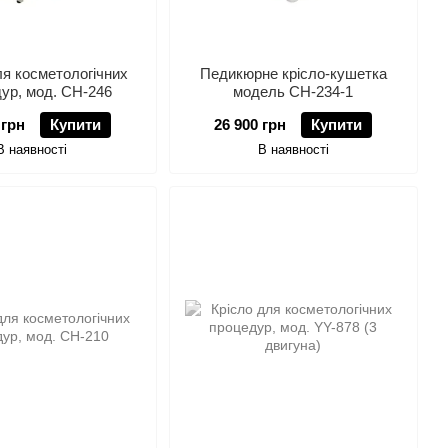
ля коcметологічних
Педикюрне крісло-кушетка
ур, мод. СН-246
модель СН-234-1
 грн
Купити
26 900 грн
Купити
В наявності
В наявності