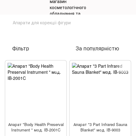
Апарати для корекції фігури
Апарати для корекції фігури
Фільтр
За популярністю
Апарат "Body Health Preserval
Апарат "3 Part Infrared Sauna
Instrument " мод. IB-2001C
Blanket" мод. IB-9003