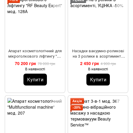
Апарат косметологічний для
Насадки вакуумно-роликові
мікроголкового ліфтингу "RF
на 3 ролики в асортименті,
Beauty Expert" мод. 128А
УЦІНКА -50%
70 200 грн
2 450 грн
78 000 грн
4 900 грн
В наявності
В наявності
Купити
Купити
Акція
−20%