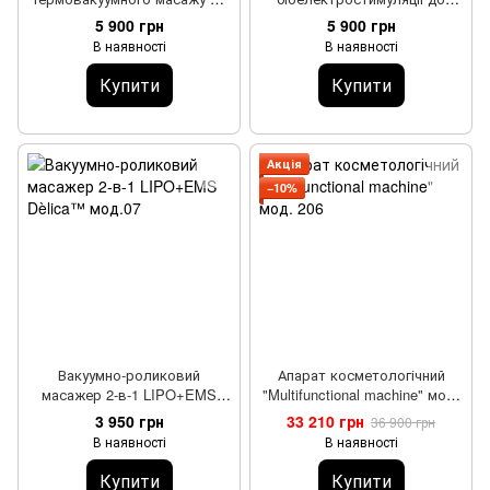
апарату мод. 2001С Beauty
апарату мод. 2001С Beauty
5 900 грн
5 900 грн
Service ™
Service ™
В наявності
В наявності
Купити
Купити
Акція
−10%
Вакуумно-роликовий
Апарат косметологічний
масажер 2-в-1 LIPO+EMS
"Multifunctional machine" мод.
Dèlica™ мод.07
206
3 950 грн
33 210 грн
36 900 грн
В наявності
В наявності
Купити
Купити