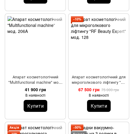
−10%
Апарат косметологічний
Апарат косметологічний для
"Multifunctional machine" мод.
мікроголкового ліфтингу "RF
206A
Beauty Expert" мод. 128
41 900 грн
67 500 грн
75 000 грн
В наявності
В наявності
Купити
Купити
Акція
−50%
−10%
Уцінка