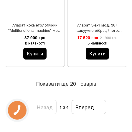
Апарат косметологічний
Апарат 3-в-1 мод. 367
"Multifunctional machine" мод.
вакуумно-вібраційного
207
масажу з насадкою
37 900 грн
17 520 грн
21 900 грн
термовакуум Beauty
В наявності
В наявності
Service™
Купити
Купити
Показати ще 20 товарів
Назад
Вперед
1
з 4