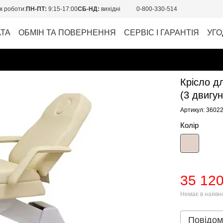
к роботи:
ПН-ПТ:
9:15-17:00
СБ-НД:
вихідні
0-800-330-514
АТА
ОБМІН ТА ПОВЕРНЕННЯ
СЕРВІС І ГАРАНТІЯ
УГО
Крісло д
(3 двигун
Артикул: 3602
Колір
35 120
Немає в наявн
Повідом