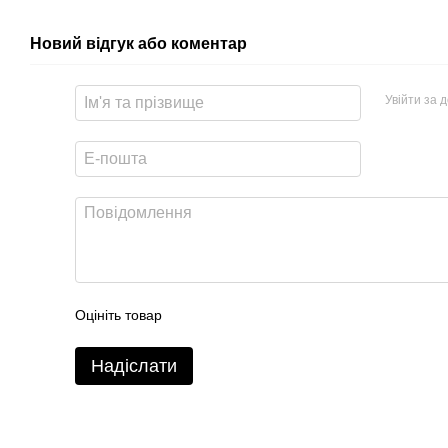
ТЕХНІЧНІ ХАРАКТЕРИСТИКИ
Новий відгук або коментар
Тип кушетки:
Косметологічн
Увійти за 
Кількість моторів:
3
Висота см:
електричне ре
Регулювання спинки:
електричне ре
Регулювання частини для ніг:
електричне ре
Кут підйому спинки:
Кут підйому частини для ніг:
Оцініть товар
Основа:
Метал, декор
Максимальна нагрузка, кг:
Надіслати
ОСОБЛИВОСТІ
Матеріал оббивки: