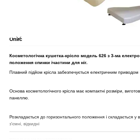
Опис
Косметологічна кушетка-крісло модель 626
з 3-ма електр
положення спинки ічастини для ніг.
Плавний підйом крісла забезпечується електричним приводом 
Основа косметологічного крісла має компактні розміри, вигото
панеллю.
Розкладається до горизонтального положення і складається у ви
з'ємні, відкидні