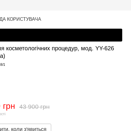
ДА КОРИСТУВАЧА
ля коcметологічних процедур, мод. YY-626
а)
28/1
 грн
43 900 грн
ості
ити, коли з'явиться