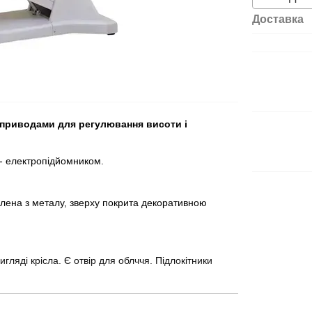
Доставка
оприводами для регулювання висоти і
- електропідйомником.
влена з металу, зверху покрита декоративною
гляді крісла. Є отвір для облччя. Підлокітники