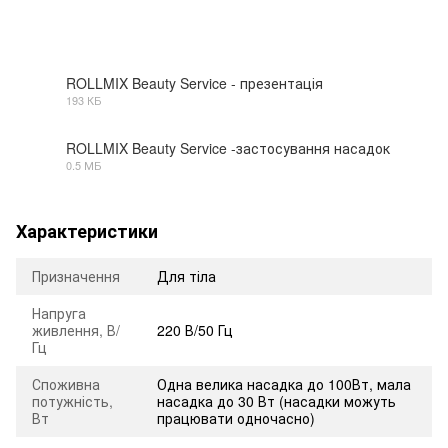
ROLLMIX Beauty Service - презентація
193 КБ
JPG
ROLLMIX Beauty Service -застосування насадок
0.5 МБ
JPG
Характеристики
Призначення
Для тіла
Напруга
живлення, В/
220 В/50 Гц
Гц
Споживна
Одна велика насадка до 100Вт, мала
потужність,
насадка до 30 Вт (насадки можуть
Вт
працювати одночасно)