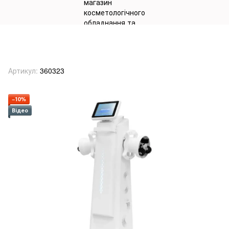
Апарат косметологічний "Massage
Roller Expert" мод. LS0959Z
Артикул:
360323
−10%
Відео