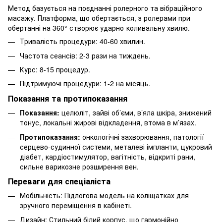
Метод базується на поєднанні ролерного та вібраційного
масажу. Платформа, що обертається, з ролерами при
обертанні на 360° створює ударно-коливальну хвилю.
Тривалість процедури: 40-60 хвилин.
Частота сеансів: 2-3 рази на тиждень.
Курс: 8-15 процедур.
Підтримуючі процедури: 1-2 на місяць.
Показання та протипоказання
Показання:
целюліт, зайві об’єми, в’яла шкіра, знижений
тонус, локальні жирові відкладення, втома в м’язах.
Протипоказання:
онкологічні захворювання, патології
серцево-судинної системи, металеві імпланти, цукровий
діабет, кардіостимулятор, вагітність, відкриті рани,
сильне варикозне розширення вен.
Переваги для спеціаліста
Мобільність: Підлогова модель на коліщатках для
зручного переміщення в кабінеті.
Дизайн: Стильний білий корпус, що гармонійно