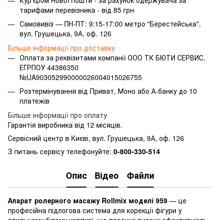
тарифами перевізника - від 85 грн
Самовивіз — ПН-ПТ: 9:15-17:00 метро "Берестейська",
вул. Грушецька, 9А, оф. 126
Більше інформації про доставку
Оплата за реквізитами компанії ООО ТК БЮТИ СЕРВИС,
ЕГРПОУ 44386350
№UA903052990000026004015026755
Розтермінування від Приват, Моно або А-банку до 10
платежів
Більше інформації про оплату
Гарантія виробника від 12 місяців.
Сервісний центр в Києві, вул. Грушецька, 9А, оф. 126
З питань сервісу телефонуйте:
0-800-330-514
Опис
Відео
Файли
Апарат ролерного масажу Rollmix моделі 959
— це
професійна підлогова система для корекції фігури у
стильному білому корпусі, що поєднує високу ефективність