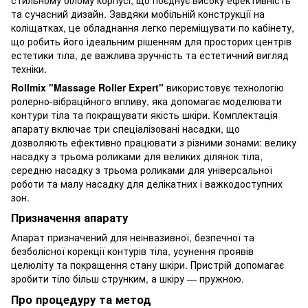
та сучасний дизайн. Завдяки мобільній конструкції на
коліщатках, це обладнання легко переміщувати по кабінету,
що робить його ідеальним рішенням для просторих центрів
естетики тіла, де важлива зручність та естетичний вигляд
техніки.
Rollmix "Massage Roller Expert"
використовує технологію
ролерно-вібраційного впливу, яка допомагає моделювати
контури тіла та покращувати якість шкіри. Комплектація
апарату включає три спеціалізовані насадки, що
дозволяють ефективно працювати з різними зонами: велику
насадку з трьома роликами для великих ділянок тіла,
середню насадку з трьома роликами для універсальної
роботи та малу насадку для делікатних і важкодоступних
зон.
Призначення апарату
Апарат призначений для неінвазивної, безпечної та
безболісної корекції контурів тіла, усунення проявів
целюліту та покращення стану шкіри. Пристрій допомагає
зробити тіло більш струнким, а шкіру — пружною.
Про процедуру та метод