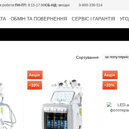
к роботи:
ПН-ПТ:
9:15-17:00
СБ-НД:
вихідні
0-800-330-514
АТА
ОБМІН ТА ПОВЕРНЕННЯ
СЕРВІС І ГАРАНТІЯ
УГО
за популярні
Сортування:
Акція
Акція
−10%
−20%