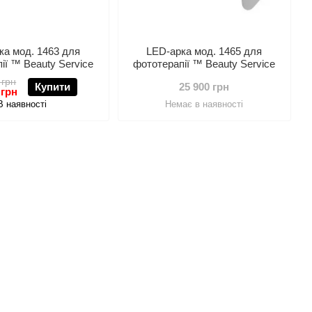
ка мод. 1463 для
LED-арка мод. 1465 для
ії ™ Beauty Service
фототерапії ™ Beauty Service
 грн
Купити
25 900 грн
 грн
В наявності
Немає в наявності