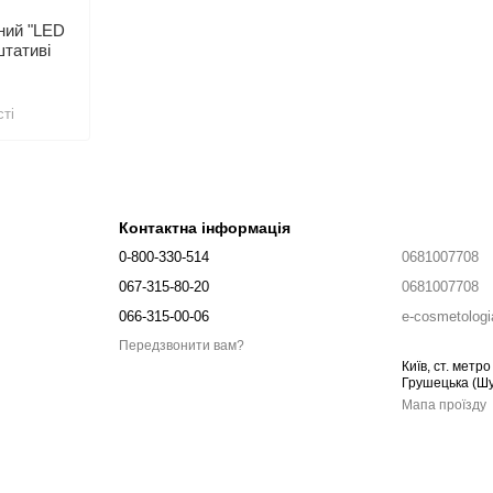
ний "LED
штативі
ті
Контактна інформація
0-800-330-514
0681007708
067-315-80-20
0681007708
066-315-00-06
e-cosmetolog
Передзвонити вам?
Київ, ст. метр
Грушецька (Шу
Мапа проїзду