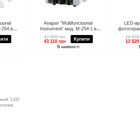
tuonal
Апарат "Multifunctuonal
LED-ар
-254 в
Instrument" мод. M-254-1 в
фототерап
атками
комплекті з сироватками
47 900 грн
16 900
пити
Купити
43 110 грн
13 520
В наявності