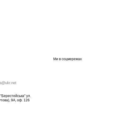
Ми в соцмережах
ia@ukr.net
о "Берестейська" ул.
това), 9А, оф. 126