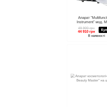
Апарат "Multifunc
Instrument" мод. M
комплекті з сиров
49 900 грн
Ку
44 910 грн
В наявності