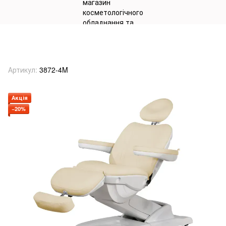
Косметологічна кушетка модель
3872-4М
Артикул:
3872-4M
Акція
−20%