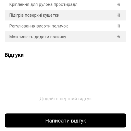
Кріплення для рулона простирадл
Ні
Підігрів поверхні кушетки
Ні
Регулювання висоти поличок
Ні
Можливість додати поличку
Ні
Відгуки
Додайте перший відгук
Написати відгук