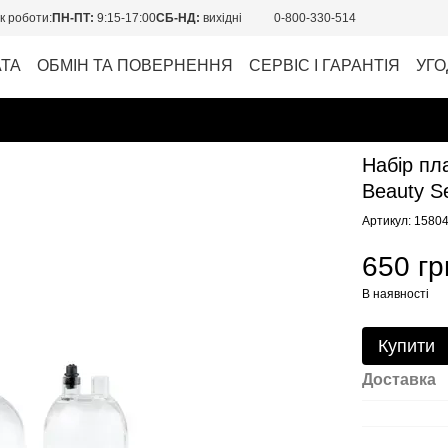
к роботи:
ПН-ПТ:
9:15-17:00
СБ-НД:
вихідні
0-800-330-514
АТА
ОБМІН ТА ПОВЕРНЕННЯ
СЕРВІС І ГАРАНТІЯ
УГО
Набір пл
Beauty S
Артикул: 1580
650 гр
В наявності
Купити
Доставка