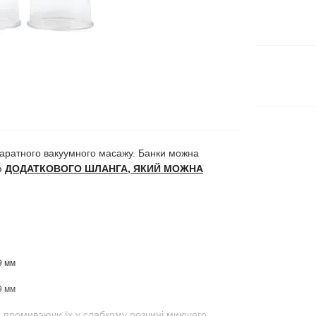
паратного вакуумного масажу.
Банки можна
ю
ДОДАТКОВОГО ШЛАНГА, ЯКИЙ МОЖНА
9 мм
9 мм
, промиваючи їх у слабкому розчині миючого