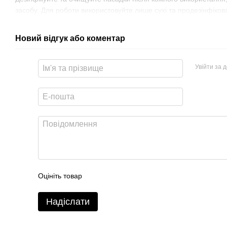
засобу. Для роботи використовуйте лише сухі та продезінфіков
Новий відгук або коментар
Увійти за 
Оцініть товар
Надіслати