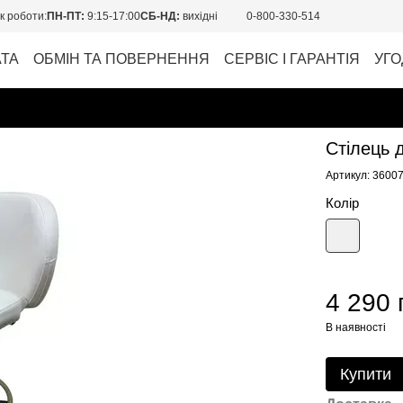
к роботи:
ПН-ПТ:
9:15-17:00
СБ-НД:
вихідні
0-800-330-514
АТА
ОБМІН ТА ПОВЕРНЕННЯ
СЕРВІС І ГАРАНТІЯ
УГО
Стілець 
Артикул: 3600
Колір
4 290 
В наявності
Купити